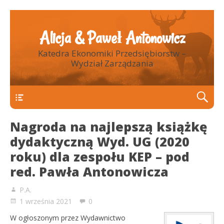
Alicja & Paweł Antonowicz
Katedra Ekonomiki Przedsiębiorstw –
Wydział Zarządzania
Nagroda na najlepszą książkę
dydaktyczną Wyd. UG (2020
roku) dla zespołu KEP – pod
red. Pawła Antonowicza
P.A.
1 września 2021
0
W ogłoszonym przez Wydawnictwo